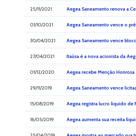
25/11/2021
Aegea Saneamento renova a Cer
01/10/2021
Aegea Saneamento vence o prê
30/04/2021
Aegea Saneamento vence blocos 
27/04/2021
Itaúsa é a nova acionista da A
01/12/2020
Aegea recebe Menção Honrosa po
29/11/2019
Aegea Saneamento vence licita
15/08/2019
Aegea registra lucro líquido de
16/05/2019
Aegea aumenta sua receita líqu
25/04/2019
Aegea mostra ao mercado sua tr