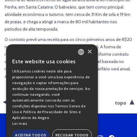
Penha, em Santa Catarina. O balneário, que tem como principal
atividade econômica o turismo, tem cerca de 31 Km de orla e 19 km
de praias, e chega a atingir a marca de 80 mil habitantes nos
períodos de alta temporada.
O contrato prevê uma receita para os cinco primeiros anos de R$20
milhões, e tem prazo de 1 ano renovável por até 5. A forma de
×
remuneração definida se baseia na receita fixa conforme contrato
Este website usa cookies
de prestação de serviços, mais uma parcela variável baseada no
PORTUGUESE
relatório de Ordens de Serviços (OS). O reajuste tarifário será anual,
Utilizamos cookies neste site para
ENGLISH
aplicando-se o IGP-M.
proporcionar a você uma boa experiência de
navegação e captar informações para
evolução da nossa prestação de serviços. Ao
continuar navegando, você
automaticamente concorda com as
voltar
topo
condições dispostas nos Termos Gerais de
Uso e Política de Privacidade de Sites e
Aplicativos da Aegea.
Ler mais
ACEITAR TODOS
RECUSAR TODOS