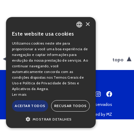
×
Este website usa cookies
PORTUGUESE
Utilizamos cookies neste site para
ENGLISH
proporcionar a você uma boa experiência de
navegação e captar informações para
voltar
topo
evolução da nossa prestação de serviços. Ao
continuar navegando, você
automaticamente concorda com as
condições dispostas nos Termos Gerais de
Uso e Política de Privacidade de Sites e
Aplicativos da Aegea.
Ler mais
Copyright © 2022 • Todos os direitos reservados
ACEITAR TODOS
RECUSAR TODOS
Política de Privacidade
Powered by MZ
MOSTRAR DETALHES