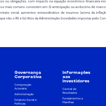
itos ou obrigações, com impacto na equação econômico-financeira inic
casos mais comuns consistem em: (i) antecipação ou acréscimo de marco
trato inicial, aumentos extraordinários de insumos (acima da inflação
ue não o IR) e (iv) Atos da Administração (novidades impostas pelo Con
Governança
Informações
Corporativa
aos
Investidores
Composição
Acionária
Central de
Resultados
Administração
Fundamentos e
Estatuto Social e
Planilhas
Políticas