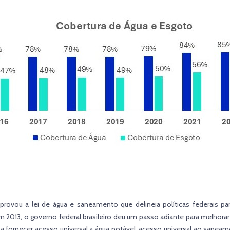
aprovou a lei de água e saneamento que delineia políticas federais p
Em 2013, o governo federal brasileiro deu um passo adiante para melho
a fornecer acesso universal a água potável, acesso universal ao sane