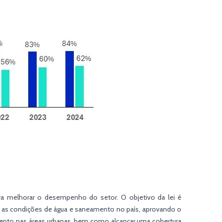
ara melhorar o desempenho do setor. O objetivo da lei é
rar as condições de água e saneamento no país, aprovando o
amento nas áreas urbanas, bem como alcançar uma cobertura