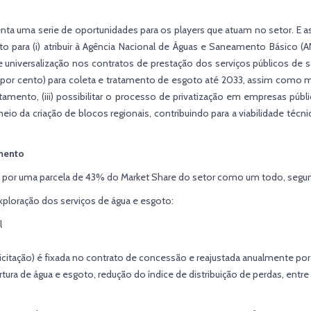
 uma serie de oportunidades para os players que atuam no setor. E as re
 para (i) atribuir à Agência Nacional de Águas e Saneamento Básico (A
 de universalização nos contratos de prestação dos serviços públicos
por cento) para coleta e tratamento de esgoto até 2033, assim como me
mento, (iii) possibilitar o processo de privatização em empresas públ
meio da criação de blocos regionais, contribuindo para a viabilidade téc
amento
 por uma parcela de 43% do Market Share do setor como um todo, segun
exploração dos serviços de água e esgoto:
l
citação) é fixada no contrato de concessão e reajustada anualmente por 
ertura de água e esgoto, redução do índice de distribuição de perdas, ent