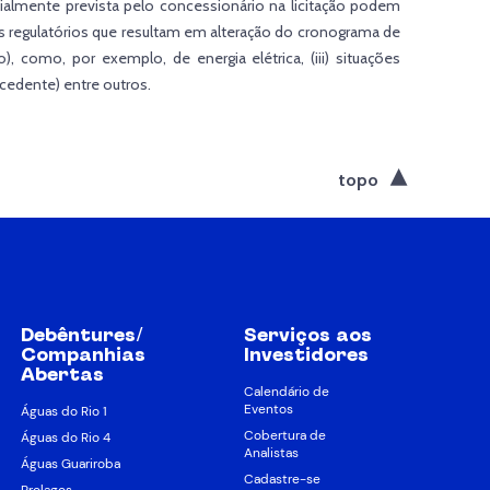
ialmente prevista pelo concessionário na licitação podem
s regulatórios que resultam em alteração do cronograma de
), como, por exemplo, de energia elétrica, (iii) situações
cedente) entre outros.
topo
Debêntures/
Serviços aos
Companhias
Investidores
Abertas
Calendário de
Eventos
Águas do Rio 1
Cobertura de
Águas do Rio 4
Analistas
Águas Guariroba
Cadastre-se