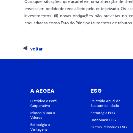
Quaisquer situações que acarretem uma alteração de dire
ensejar um pedido de reequilíbrio pelo ente privado. Os 
investimentos, (ii) novas obrigações não previstas no con
enquadradas como Fato do Príncipe (aumentos de tributos q
voltar
A AEGEA
ESG
Histórico e Perfil
Relatório Anual de
Corporativo
Sustentabilidade
Missão, Visão e
Estratégia ESG
Valores
Dashboard ESG
Estratégia e
Outros Relatórios ESG
Vantagens