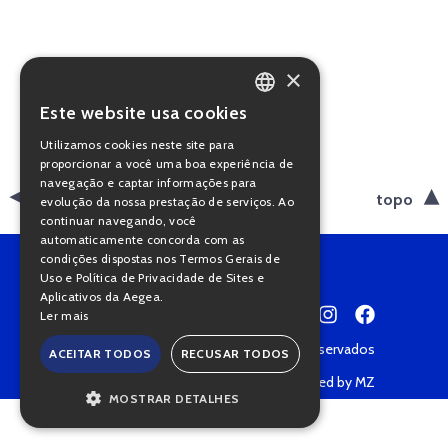
×
Este website usa cookies
PORTUGUESE
Utilizamos cookies neste site para
ENGLISH
proporcionar a você uma boa experiência de
navegação e captar informações para
voltar
topo
evolução da nossa prestação de serviços. Ao
continuar navegando, você
automaticamente concorda com as
condições dispostas nos Termos Gerais de
Uso e Política de Privacidade de Sites e
Aplicativos da Aegea.
Ler mais
Copyright © 2022 • Todos os direitos reservados
ACEITAR TODOS
RECUSAR TODOS
Política de Privacidade
Powered by MZ
MOSTRAR DETALHES