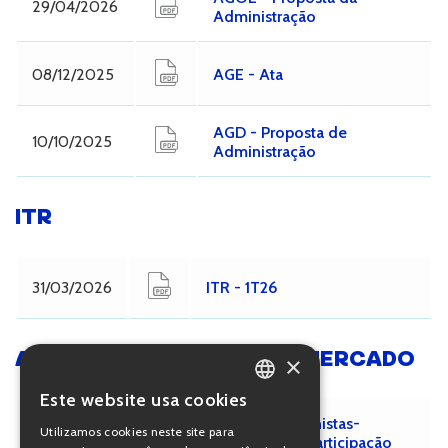
29/04/2026
Administração
08/12/2025
AGE - Ata
AGD - Proposta de
10/10/2025
Administração
ITR
31/03/2026
ITR - 1T26
AVISO/COMUNICADO AO MERCADO
×
Este website usa cookies
PORTUGUESE
Aviso aos Acionistas-
Utilizamos cookies neste site para
09/12/2025
Alienação de Participação
ENGLISH