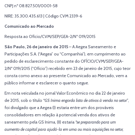
CNPJ nº 08.827.501/0001-58
NIRE: 35.300.435.613 | Código CVM 2339-6
Comunicado ao Mercado
Resposta ao Ofício/CVM/SEP/GEA-2/Nº 019/2015
São Paulo, 26 de janeiro de 2015
– A Aegea Saneamento e
Participações S.A. (“Aegea” ou “Companhia”), em cumprimento ao
pedido de esclarecimento constante do OFÍCIO/CVM/SEP/GEA-
2/Nº 019/2015 (“Ofício”) recebido em 23 de janeiro de 2015, cujo teor
consta como anexo ao presente Comunicado ao Mercado, vem a
público informar e esclarecer o quanto segue.
Em nota veiculada no jornal Valor Econômico no dia 22 de janeiro
de 2015, sob o título
“GS Inima engorda lista de ativos à venda no setor”
,
foi divulgado que a Aegea (I) estaria entre um dos prováveis
consolidadores em relação à potencial venda dos ativos de
saneamento pela GS Inima, (II) estaria
“se preparando para um
aumento de capital para ajudá-la em uma ou mais aquisições no setor,