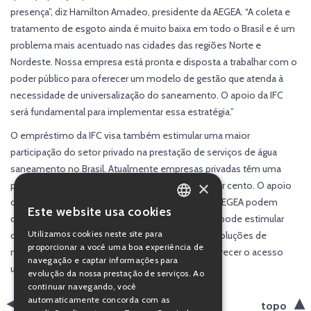
presença”, diz Hamilton Amadeo, presidente da AEGEA. “A coleta e
tratamento de esgoto ainda é muito baixa em todo o Brasil e é um
problema mais acentuado nas cidades das regiões Norte e
Nordeste. Nossa empresa está pronta e disposta a trabalhar com o
poder público para oferecer um modelo de gestão que atenda à
necessidade de universalização do saneamento. O apoio da IFC
será fundamental para implementar essa estratégia.”
O empréstimo da IFC visa também estimular uma maior
participação do setor privado na prestação de serviços de água
saneamento no Brasil. Atualmente empresas privadas têm uma
×
participação tímida neste setor, ao redor de 10 por cento. O apoio
da IFC e o crescimento de negócios como o da AEGEA podem
Este website usa cookies
PORTUGUESE
demonstrar a rentabilidade desses serviços. Isto pode estimular
Utilizamos cookies neste site para
outras empresas e investir no setor e introduzir soluções de
ENGLISH
proporcionar a você uma boa experiência de
mercado para um desafio antigo no Brasil, de oferecer o acesso
navegação e captar informações para
universal à água e esgoto.
evolução da nossa prestação de serviços. Ao
continuar navegando, você
automaticamente concorda com as
voltar
topo