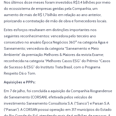
Nos últimos doze meses foram investidos R$3,4 bilhões por meio
do ecossistema de empresas geridas pela Companhia, um
aumento de mais de R$ 1,7 bilhão em relação ao ano anterior,
priorizando a contratação de mão de obra e fornecedores locais.
Estes esforços resultaram em distinções importantes nos
seguintes reconhecimentos: vencedora pelo terceiro ano
consecutivo no anuário Época Negócios 360° na categoria Água e
Saneamento; vencedora da categoria “Saneamento e Meio
Ambiente” da premiação Melhores & Maiores da revista Exame;
reconhecida na categoria “Melhores Casos ESG” do Prêmio “Casos
de Sucesso & ESG” do Instituto Trata Brasil, com o Programa
Respeito Dá o Tom.
Aquisições e PPPs:
Em 7 de julho, foi concluída a aquisição da Companhia Riograndense
de Saneamento (CORSAN), efetivada pelos veículos de
investimento Saneamento Consultoria S.A. (“Sanco”) e Parsan S.A.
(“Parsan”). A CORSAN possui operação em 317 municípios do Estado
do Rio Grande do Sul, atendendo mais de 6 milhões de pessoas. A