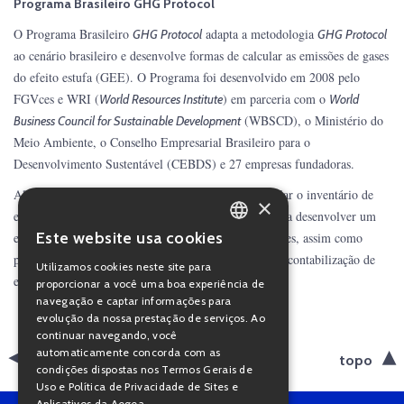
Programa Brasileiro GHG Protocol
O Programa Brasileiro
adapta a metodologia
GHG Protocol
GHG Protocol
ao cenário brasileiro e desenvolve formas de calcular as emissões de gases
do efeito estufa (GEE). O Programa foi desenvolvido em 2008 pelo
FGVces e WRI (
) em parceria com o
World Resources Institute
World
(WBSCD), o Ministério do
Business Council for Sustainable Development
Meio Ambiente, o Conselho Empresarial Brasileiro para o
Desenvolvimento Sustentável (CEBDS) e 27 empresas fundadoras.
Alguns dos objetivos do Programa envolvem estimular o inventário de
×
emissões de GEE na cultura corporativa do Brasil para desenvolver um
Este website usa cookies
enfrentamento às mudanças climáticas nas organizações, assim como
PORTUGUESE
proporcionar padrões de qualidade internacional para contabilização de
Utilizamos cookies neste site para
ENGLISH
emissões e publicações de inventários.
proporcionar a você uma boa experiência de
navegação e captar informações para
evolução da nossa prestação de serviços. Ao
continuar navegando, você
automaticamente concorda com as
voltar
topo
condições dispostas nos Termos Gerais de
Uso e Política de Privacidade de Sites e
Aplicativos da Aegea.