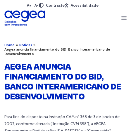
A+
A-
Contraste
Acessibilidade
Home
»
Notícias
»
Aegea anuncia financiamento do BID, Banco Interamericano de
Desenvolvimento
AEGEA ANUNCIA
FINANCIAMENTO DO BID,
BANCO INTERAMERICANO DE
DESENVOLVIMENTO
Para fins do disposto na Instrução CVM nº 358 de 3 de janeiro de
2002, conforme alterada (“I
nstrução CVM 358
”), a AEGEA
Saneamento e Participações S.A. (“
AEGEA
” ou “
Companhia
”)