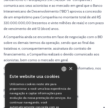
comunica aos seus acionistas e ao mercado em geral que o Banco
Interamericano de Desenvolvimento (“BID”) aprovou a concessão
de um empréstimo para Companhia no montante total de até R$
320.000.000,00 (trezentos e vinte milhões de reais) e com prazo
de vencimento de até 12 (doze) anos.
A Companhia ainda se encontra em fase de negociação com o BID
sobre os demais termos da operação, sendo que ao final das
tratativas e, consequentemente, assinatura do contrato de
financiamento, a Companhia realizará o devido comunicado aos
acionistas, bem como o mercado em geral.
×
O presente material tem caráter exclusivamente informativo, nos
termos da legislação em vigor.
Este website usa cookies
PORTUGUESE
Utilizamos cookies neste site para
ENGLISH
proporcionar a você uma boa experiência de
Flávio Martins Tarchi Crivellari
navegação e captar informações para
Diretor Financeiro e de Relações com Investidores
evolução da nossa prestação de serviços. Ao
continuar navegando, você
automaticamente concorda com as