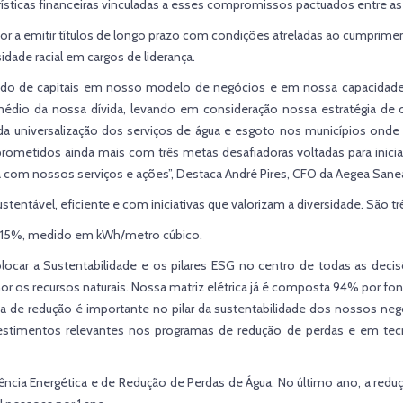
ísticas financeiras vinculadas a esses compromissos pactuados entre as 
tor a emitir títulos de longo prazo com condições atreladas ao cumprim
dade racial em cargos de liderança.
ado de capitais em nosso modelo de negócios e em nossa capacidade 
édio da nossa dívida, levando em consideração nossa estratégia d
a universalização dos serviços de água e esgoto nos municípios onde 
rometidos ainda mais com três metas desafiadoras voltadas para inicia
da com nossos serviços e ações”, Destaca André Pires, CFO da Aegea San
stentável, eficiente e com iniciativas que valorizam a diversidade. São
 15%, medido em kWh/metro cúbico.
locar a Sustentabilidade e os pilares ESG no centro de todas as de
or os recursos naturais. Nossa matriz elétrica já é composta 94% por f
de redução é importante no pilar da sustentabilidade dos nossos neg
mentos relevantes nos programas de redução de perdas e em tecno
cia Energética e de Redução de Perdas de Água. No último ano, a reduç