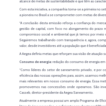
alcance de metas de sustentabilidade e que têm as caracter
Com esta iniciativa, a companhia torna-se a primeira no se
a pioneira no Brasil a se comprometer com metas de diversi
“A conclusão desta emissão reforça a confiança do merc
gestão de capital, com foco no alongamento do prazo m
compromisso social e ambiental que já temos por meio d
Seguiremos trabalhando com transparência e, agora, comp
valor, desde investidores até a população que é beneficia
A Aegea definiu metas que reforçam sua visão de atuação su
Consumo de energia:
redução do consumo de energia em
“Como líderes do setor de saneamento privado, e por co
eficiência das nossas operações para, assim, usarmos melh
mais relevantes em nosso consumo de energia. Essa meta 
promovemos nas concessões onde operamos. São investi
Casseb, diretor-presidente da Aegea Saneamento.
Atualmente a empresa possui um amplo Programa de Eficiên