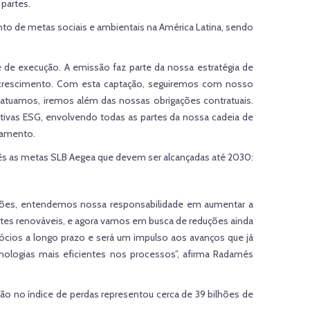
partes.
ento de metas sociais e ambientais na América Latina, sendo
de execução. A emissão faz parte da nossa estratégia de
e crescimento. Com esta captação, seguiremos com nosso
atuamos, iremos além das nossas obrigações contratuais.
tivas ESG, envolvendo todas as partes da nossa cadeia de
eamento.
 três as metas SLB Aegea que devem ser alcançadas até 2030:
cisões, entendemos nossa responsabilidade em aumentar a
ontes renováveis, e agora vamos em busca de reduções ainda
ócios a longo prazo e será um impulso aos avanços que já
logias mais eficientes nos processos”, afirma Radamés
ão no índice de perdas representou cerca de 39 bilhões de