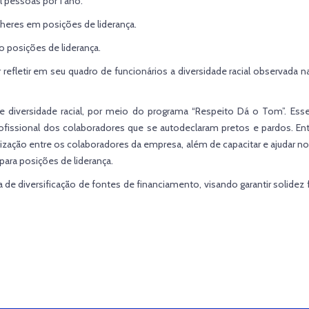
l pessoas por 1 ano.
eres em posições de liderança.
 posições de liderança.
fletir em seu quadro de funcionários a diversidade racial observada na
 de diversidade racial, por meio do programa “Respeito Dá o Tom”. 
issional dos colaboradores que se autodeclaram pretos e pardos. Ent
zação entre os colaboradores da empresa, além de capacitar e ajudar n
ara posições de liderança.
 de diversificação de fontes de financiamento, visando garantir solide