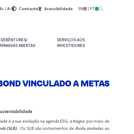
A+
A-
Contraste
Acessibilidade
EN
PT
DEBÊNTURES/
SERVIÇOS AOS
PANHIAS ABERTAS
INVESTIDORES
 BOND VINCULADO A METAS
ustentabilidade
idade e a sua evolução na agenda ESG, a Aegea, por meio de
onds (SLB).
Os SLB são instrumentos de dívida atreladas ao