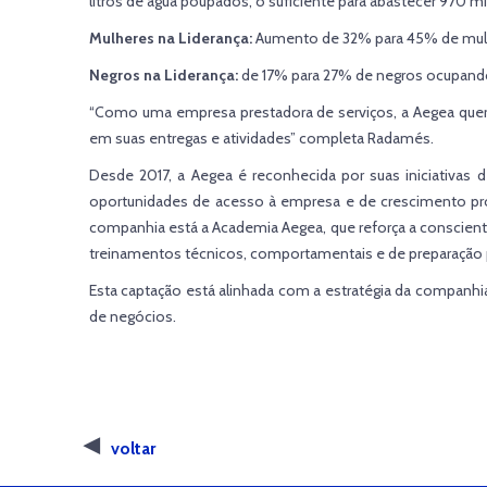
litros de água poupados, o suficiente para abastecer 970 mi
Mulheres na Liderança:
Aumento de 32% para 45% de mulh
Negros na Liderança:
de 17% para 27% de negros ocupando
“Como uma empresa prestadora de serviços, a Aegea quer re
em suas entregas e atividades” completa Radamés.
Desde 2017, a Aegea é reconhecida por suas iniciativas
oportunidades de acesso à empresa e de crescimento prof
companhia está a Academia Aegea, que reforça a conscienti
treinamentos técnicos, comportamentais e de preparação p
Esta captação está alinhada com a estratégia da companhia
de negócios.
voltar