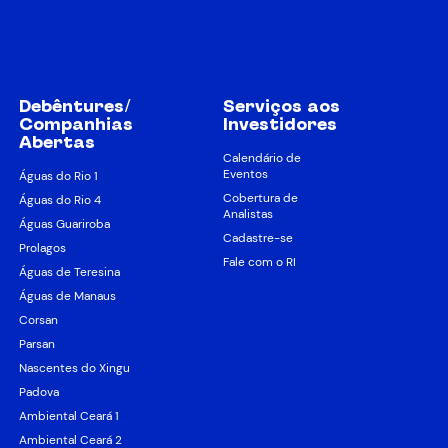
Debêntures/
Serviços aos
Companhias
Investidores
Abertas
Calendário de
Eventos
Águas do Rio 1
Cobertura de
Águas do Rio 4
Analistas
Águas Guariroba
Cadastre-se
Prolagos
Fale com o RI
Águas de Teresina
Águas de Manaus
Corsan
Parsan
Nascentes do Xingu
Padova
Ambiental Ceará 1
Ambiental Ceará 2