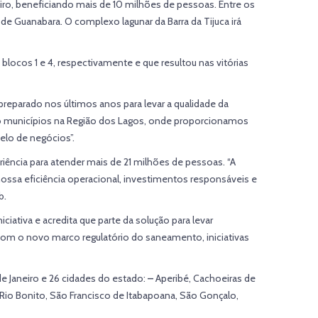
eiro, beneficiando mais de 10 milhões de pessoas. Entre os
 de Guanabara. O complexo lagunar da Barra da Tijuca irá
blocos 1 e 4, respectivamente e que resultou nas vitórias
eparado nos últimos anos para levar a qualidade da
nco municípios na Região dos Lagos, onde proporcionamos
elo de negócios”.
iência para atender mais de 21 milhões de pessoas. “A
ossa eficiência operacional, investimentos responsáveis e
b.
ativa e acredita que parte da solução para levar
Com o novo marco regulatório do saneamento, iniciativas
e Janeiro e 26 cidades do estado:
–
Aperibé, Cachoeiras de
, Rio Bonito, São Francisco de Itabapoana, São Gonçalo,