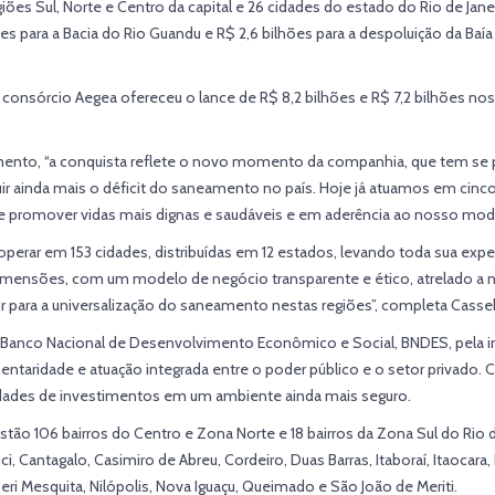
ões Sul, Norte e Centro da capital e 26 cidades do estado do Rio de Jan
s para a Bacia do Rio Guandu e R$ 2,6 bilhões para a despoluição da Baía
 consórcio Aegea ofereceu o lance de R$ 8,2 bilhões e R$ 7,2 bilhões nos 
nto, “a conquista reflete o novo momento da companhia, que tem se pr
nuir ainda mais o déficit do saneamento no país. Hoje já atuamos em ci
e promover vidas mais dignas e saudáveis e em aderência ao nosso mod
rar em 153 cidades, distribuídas em 12 estados, levando toda sua exper
dimensões, com um modelo de negócio transparente e ético, atrelado a n
r para a universalização do saneamento nestas regiões”, completa Casse
 Banco Nacional de Desenvolvimento Econômico e Social, BNDES, pela inici
taridade e atuação integrada entre o poder público e o setor privado. 
dades de investimentos em um ambiente ainda mais seguro.
stão 106 bairros do Centro e Zona Norte e 18 bairros da Zona Sul do Rio d
 Cantagalo, Casimiro de Abreu, Cordeiro, Duas Barras, Itaboraí, Itaocara
eri Mesquita, Nilópolis, Nova Iguaçu, Queimado e São João de Meriti.