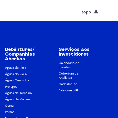
topo
Debêntures/
Serviços aos
Companhias
Investidores
Abertas
Calendário de
Eventos
Águas do Rio 1
Cobertura de
Águas do Rio 4
Analistas
Águas Guariroba
Cadastre-se
Prolagos
Fale com o RI
Águas de Teresina
Águas de Manaus
Corsan
Parsan