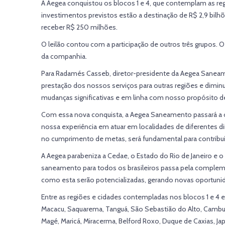
A Aegea conquistou os blocos 1 e 4, que contemplam as regi
investimentos previstos estão a destinação de R$ 2,9 bilhõe
receber R$ 250 milhões.
O leilão contou com a participação de outros três grupos. O
da companhia.
Para Radamés Casseb, diretor-presidente da Aegea Saneame
prestação dos nossos serviços para outras regiões e dimi
mudanças significativas e em linha com nosso propósito d
Com essa nova conquista, a Aegea Saneamento passará a ope
nossa experiência em atuar em localidades de diferentes 
no cumprimento de metas, será fundamental para contribui
A Aegea parabeniza a Cedae, o Estado do Rio de Janeiro e o
saneamento para todos os brasileiros passa pela complemen
como esta serão potencializadas, gerando novas oportuni
Entre as regiões e cidades contempladas nos blocos 1 e 4 e
Macacu, Saquarema, Tanguá, São Sebastião do Alto, Cambuci,
Magé, Maricá, Miracerma, Belford Roxo, Duque de Caxias, Jap