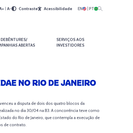
A+
A-
Contraste
Acessibilidade
EN
PT
DEBÊNTURES/
SERVIÇOS AOS
PANHIAS ABERTAS
INVESTIDORES
DAE NO RIO DE JANEIRO
enceu a disputa de dois dos quatro blocos da
ealizada no dia 30/04 na B3. A concorrência teve como
Estado do Rio de Janeiro, que contempla a execução de
s de contrato.