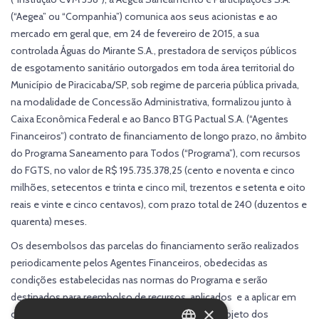
(“Aegea” ou “Companhia”) comunica aos seus acionistas e ao
mercado em geral que, em 24 de fevereiro de 2015, a sua
controlada Águas do Mirante S.A., prestadora de serviços públicos
de esgotamento sanitário outorgados em toda área territorial do
Município de Piracicaba/SP, sob regime de parceria pública privada,
na modalidade de Concessão Administrativa, formalizou junto à
Caixa Econômica Federal e ao Banco BTG Pactual S.A. (“Agentes
Financeiros”) contrato de financiamento de longo prazo, no âmbito
do Programa Saneamento para Todos (“Programa”), com recursos
do FGTS, no valor de R$ 195.735.378,25 (cento e noventa e cinco
milhões, setecentos e trinta e cinco mil, trezentos e setenta e oito
reais e vinte e cinco centavos), com prazo total de 240 (duzentos e
quarenta) meses.
Os desembolsos das parcelas do financiamento serão realizados
periodicamente pelos Agentes Financeiros, obedecidas as
condições estabelecidas nas normas do Programa e serão
destinados para reembolso de recursos aplicados e a aplicar em
×
obras civis, serviços, materiais e equipamentos objeto dos