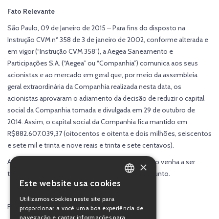
Fato Relevante
São Paulo, 09 de Janeiro de 2015 – Para fins do disposto na
Instrução CVM nº 358 de 3 de janeiro de 2002, conforme alterada e
em vigor (“Instrução CVM 358”), a Aegea Saneamento e
Participações S.A. (“Aegea” ou “Companhia”) comunica aos seus
acionistas e ao mercado em geral que, por meio da assembleia
geral extraordinária da Companhia realizada nesta data, os
acionistas aprovaram o adiamento da decisão de reduzir o capital
social da Companhia tomada e divulgada em 29 de outubro de
2014. Assim, o capital social da Companhia fica mantido em
R$882.607.039,37 (oitocentos e oitenta e dois milhões, seiscentos
e sete mil e trinta e nove reais e trinta e sete centavos).
A Companhia manterá o mercado informado caso venha a ser
×
tomada uma nova decisão em relação a este assunto.
Este website usa cookies
PORTUGUESE
Utilizamos cookies neste site para
ENGLISH
Flávio Martins Tarchi Crivellari
proporcionar a você uma boa experiência de
navegação e captar informações para