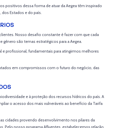
ados positivos dessa forma de atuar da Aegea têm inspirado
, dos Estados e do país.
RIOS
clientes. Nosso desafio constante é fazer com que cada
 de gênero são temas estratégicos para a Aegea.
e profissional, fundamentais para atingirmos melhores
autados em compromissos com o futuro do negócio, das
ODOS
iodiversidade e à proteção dos recursos hídricos do país. A
liar o acesso dos mais vulneráveis ao benefício da Tarifa
das cidades provendo desenvolvimento nos pilares da
os. Pelo nosso programa Afluentes, estabelecemos relação