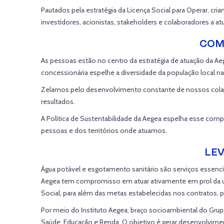
Pautados pela estratégia da Licença Social para Operar, cr
investidores, acionistas, stakeholders e colaboradores a 
COM
As pessoas estão no centro da estratégia de atuação da A
concessionária espelhe a diversidade da população local na 
Zelamos pelo desenvolvimento constante de nossos colabo
resultados.
A Política de Sustentabilidade da Aegea espelha esse c
pessoas e dos territórios onde atuamos.
LEV
Água potável e esgotamento sanitário são serviços essencia
Aegea tem compromisso em atuar ativamente em prol da univ
Social, para além das metas estabelecidas nos contratos, 
Por meio do Instituto Aegea, braço socioambiental do Gr
Saúde, Educação e Renda. O objetivo é gerar desenvolvime