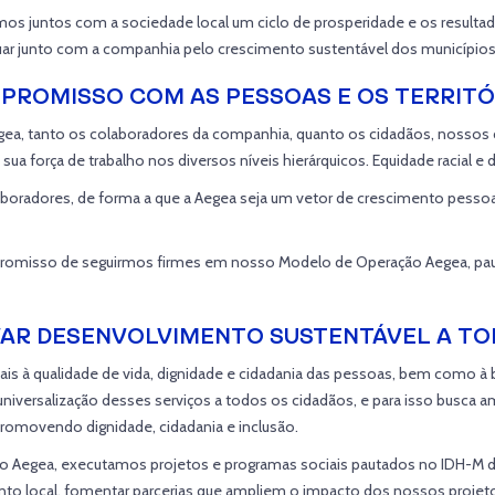
iamos juntos com a sociedade local um ciclo de prosperidade e os result
atuar junto com a companhia pelo crescimento sustentável dos municípios
PROMISSO COM AS PESSOAS E OS TERRITÓ
egea, tanto os colaboradores da companhia, quanto os cidadãos, nossos 
sua força de trabalho nos diversos níveis hierárquicos. Equidade racial e
radores, de forma a que a Aegea seja um vetor de crescimento pessoal 
ompromisso de seguirmos firmes em nosso Modelo de Operação Aegea, p
AR DESENVOLVIMENTO SUSTENTÁVEL A T
is à qualidade de vida, dignidade e cidadania das pessoas, bem como à b
ersalização desses serviços a todos os cidadãos, e para isso busca amp
promovendo dignidade, cidadania e inclusão.
upo Aegea, executamos projetos e programas sociais pautados no IDH-M 
nto local, fomentar parcerias que ampliem o impacto dos nossos projet