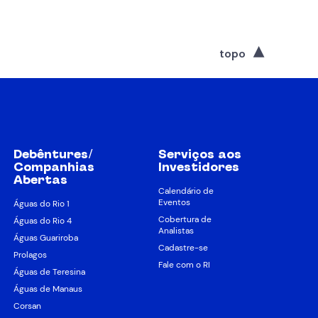
topo
Debêntures/
Serviços aos
Companhias
Investidores
Abertas
Calendário de
Eventos
Águas do Rio 1
Cobertura de
Águas do Rio 4
Analistas
Águas Guariroba
Cadastre-se
Prolagos
Fale com o RI
Águas de Teresina
Águas de Manaus
Corsan