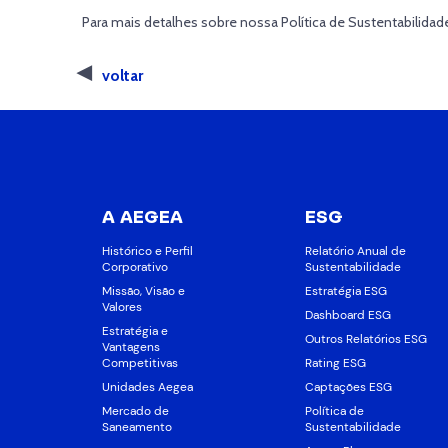
Para mais detalhes sobre nossa Política de Sustentabilida
voltar
A AEGEA
ESG
Histórico e Perfil
Relatório Anual de
Corporativo
Sustentabilidade
Missão, Visão e
Estratégia ESG
Valores
Dashboard ESG
Estratégia e
Outros Relatórios ESG
Vantagens
Competitivas
Rating ESG
Unidades Aegea
Captações ESG
Mercado de
Política de
Saneamento
Sustentabilidade