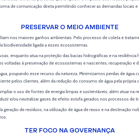
forma de comunicação direta permitindo conhecer as demandas locais e a
PRESERVAR O MEIO AMBIENTE
ltam nos maiores ganhos ambientais. Pelo processo de coleta e tratam
a biodiversidade ligada a esses ecossistemas.
as, enquanto atua na proteção das bacias hidrográficas e na resiliência 
oltadas à preservação de ecossistemas e nascentes, recuperação e desp
 água, poupando esse recurso da natureza. Minimizamos perdas de água 
ente pelos clientes, além da redução do consumo de água pela própria
ampliar o uso de fontes de energia limpas e sustentáveis, além atuar n
zir e/ou neutralizar gases de efeito estufa gerados nos processos de t
 geração de resíduos, na utilização de água de reuso e na destinação nob
ros.
TER FOCO NA GOVERNANÇA