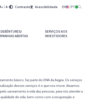
A+
A-
Contraste
Acessibilidade
EN
PT
DEBÊNTURES/
SERVIÇOS AOS
PANHIAS ABERTAS
INVESTIDORES
eamento básico, faz parte do DNA da Aegea. Os serviços
rsalização desses serviços é o que nos move. Atuamos
s pelo saneamento à vida das pessoas, para nós atender a
 qualidade de vida, bem como com a recuperação e