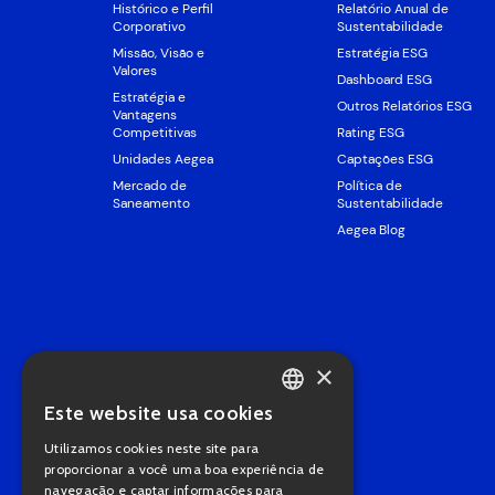
Histórico e Perfil
Relatório Anual de
Corporativo
Sustentabilidade
Missão, Visão e
Estratégia ESG
Valores
Dashboard ESG
Estratégia e
Outros Relatórios ESG
Vantagens
Competitivas
Rating ESG
Unidades Aegea
Captações ESG
Mercado de
Política de
Saneamento
Sustentabilidade
Aegea Blog
×
Este website usa cookies
PORTUGUESE
Utilizamos cookies neste site para
ENGLISH
proporcionar a você uma boa experiência de
navegação e captar informações para