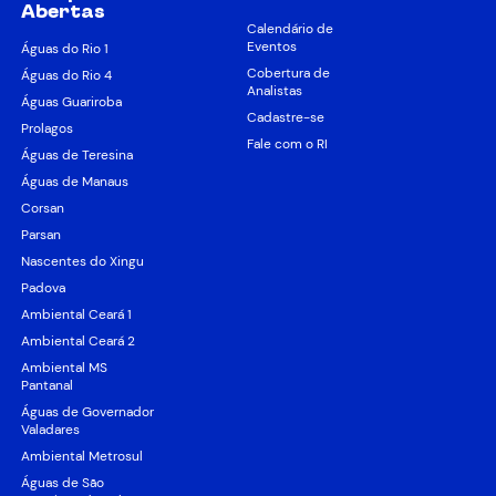
Abertas
Calendário de
Eventos
Águas do Rio 1
Cobertura de
Águas do Rio 4
Analistas
Águas Guariroba
Cadastre-se
Prolagos
Fale com o RI
Águas de Teresina
Águas de Manaus
Corsan
Parsan
Nascentes do Xingu
Padova
Ambiental Ceará 1
Ambiental Ceará 2
Ambiental MS
Pantanal
Águas de Governador
Valadares
Ambiental Metrosul
Águas de São