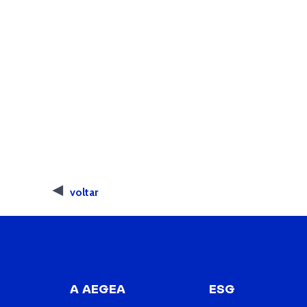
voltar
A AEGEA
ESG