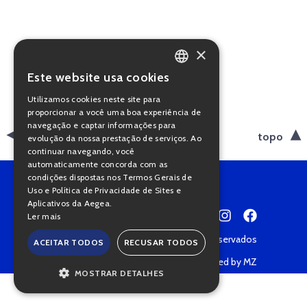
×
Este website usa cookies
PORTUGUESE
Utilizamos cookies neste site para
ENGLISH
proporcionar a você uma boa experiência de
navegação e captar informações para
voltar
topo
evolução da nossa prestação de serviços. Ao
continuar navegando, você
automaticamente concorda com as
condições dispostas nos Termos Gerais de
Uso e Política de Privacidade de Sites e
Aplicativos da Aegea.
Ler mais
Copyright © 2022 • Todos os direitos reservados
ACEITAR TODOS
RECUSAR TODOS
Política de Privacidade
Powered by MZ
MOSTRAR DETALHES