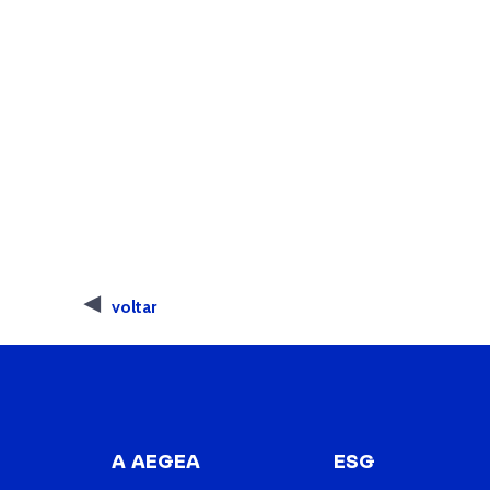
voltar
A AEGEA
ESG