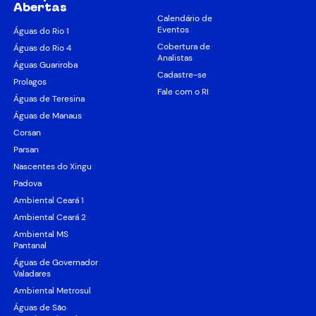
Abertas
Calendário de
Eventos
Águas do Rio 1
Cobertura de
Águas do Rio 4
Analistas
Águas Guariroba
Cadastre-se
Prolagos
Fale com o RI
Águas de Teresina
Águas de Manaus
Corsan
Parsan
Nascentes do Xingu
Padova
Ambiental Ceará 1
Ambiental Ceará 2
Ambiental MS
Pantanal
Águas de Governador
Valadares
Ambiental Metrosul
Águas de São