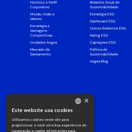
Histórico e Perfil
Relatório Anual de
Corporativo
Sustentabilidade
Missão, Visão e
Estratégia ESG
Valores
Dashboard ESG
Estratégia e
Outros Relatórios ESG
Vantagens
Competitivas
Rating ESG
Unidades Aegea
Captações ESG
Mercado de
Política de
Saneamento
Sustentabilidade
Aegea Blog
×
Este website usa cookies
PORTUGUESE
Utilizamos cookies neste site para
ENGLISH
proporcionar a você uma boa experiência de
navegação e captar informações para