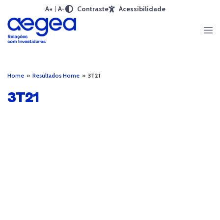
A+
A-
Contraste
Acessibilidade
Home
»
Resultados Home
»
3T21
3T21