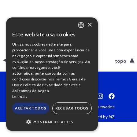
×
Este website usa cookies
PORTUGUESE
Utilizamos cookies neste site para
ENGLISH
proporcionar a você uma boa experiência de
navegação e captar informações para
voltar
topo
evolução da nossa prestação de serviços. Ao
continuar navegando, você
automaticamente concorda com as
condições dispostas nos Termos Gerais de
Uso e Política de Privacidade de Sites e
Aplicativos da Aegea.
Ler mais
Copyright © 2022 • Todos os direitos reservados
ACEITAR TODOS
RECUSAR TODOS
Política de Privacidade
Powered by MZ
MOSTRAR DETALHES