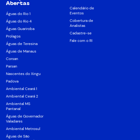
Abertas
Calendário de
Eventos
Águas do Rio 1
Cobertura de
Águas do Rio 4
Analistas
Águas Guariroba
Cadastre-se
Prolagos
Fale com o RI
Águas de Teresina
Águas de Manaus
Corsan
Parsan
Nascentes do Xingu
Padova
Ambiental Ceará 1
Ambiental Ceará 2
Ambiental MS
Pantanal
Águas de Governador
Valadares
Ambiental Metrosul
Águas de São