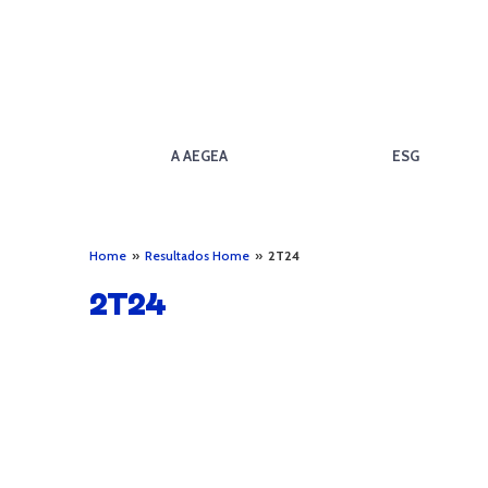
A AEGEA
ESG
Home
»
Resultados Home
»
2T24
2T24