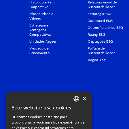
Histórico e Perfil
Relatório Anual de
Corporativo
Sustentabilidade
Missão, Visão e
Estratégia ESG
Valores
Dashboard ESG
Estratégia e
Outros Relatórios ESG
Vantagens
Competitivas
Rating ESG
Unidades Aegea
Captações ESG
Mercado de
Política de
Saneamento
Sustentabilidade
Aegea Blog
×
Este website usa cookies
PORTUGUESE
Utilizamos cookies neste site para
ENGLISH
proporcionar a você uma boa experiência de
navegação e captar informações para