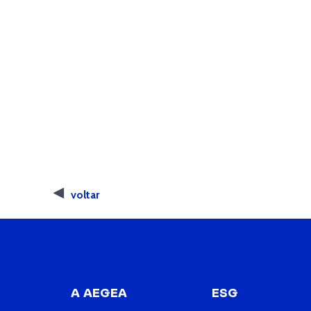
voltar
A AEGEA
ESG