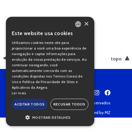
×
Este website usa cookies
PORTUGUESE
Utilizamos cookies neste site para
ENGLISH
proporcionar a você uma boa experiência de
navegação e captar informações para
voltar
topo
evolução da nossa prestação de serviços. Ao
continuar navegando, você
automaticamente concorda com as
condições dispostas nos Termos Gerais de
Uso e Política de Privacidade de Sites e
Aplicativos da Aegea.
Ler mais
Copyright © 2022 • Todos os direitos reservados
ACEITAR TODOS
RECUSAR TODOS
Política de Privacidade
Powered by MZ
MOSTRAR DETALHES