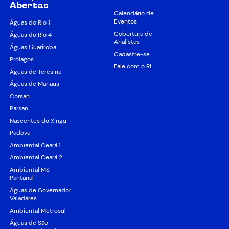
Abertas
Calendário de
Eventos
Águas do Rio 1
Cobertura de
Águas do Rio 4
Analistas
Águas Guariroba
Cadastre-se
Prolagos
Fale com o RI
Águas de Teresina
Águas de Manaus
Corsan
Parsan
Nascentes do Xingu
Padova
Ambiental Ceará 1
Ambiental Ceará 2
Ambiental MS
Pantanal
Águas de Governador
Valadares
Ambiental Metrosul
Águas de São