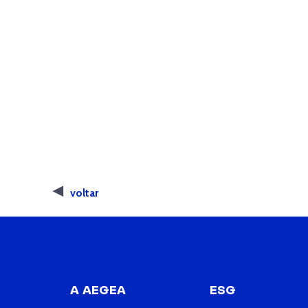
voltar
A AEGEA
ESG