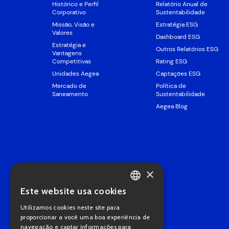
Histórico e Perfil
Relatório Anual de
Corporativo
Sustentabilidade
Missão, Visão e
Estratégia ESG
Valores
Dashboard ESG
Estratégia e
Outros Relatórios ESG
Vantagens
Competitivas
Rating ESG
Unidades Aegea
Captações ESG
Mercado de
Política de
Saneamento
Sustentabilidade
Aegea Blog
×
Este website usa cookies
PORTUGUESE
Utilizamos cookies neste site para
ENGLISH
proporcionar a você uma boa experiência de
navegação e captar informações para