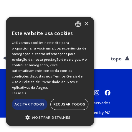
×
Este website usa cookies
PORTUGUESE
Utilizamos cookies neste site para
ENGLISH
proporcionar a você uma boa experiência de
navegação e captar informações para
voltar
topo
evolução da nossa prestação de serviços. Ao
continuar navegando, você
automaticamente concorda com as
condições dispostas nos Termos Gerais de
Uso e Política de Privacidade de Sites e
Aplicativos da Aegea.
Ler mais
Copyright © 2022 • Todos os direitos reservados
ACEITAR TODOS
RECUSAR TODOS
Política de Privacidade
Powered by MZ
MOSTRAR DETALHES