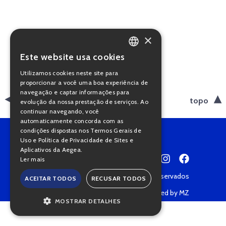
×
Este website usa cookies
PORTUGUESE
Utilizamos cookies neste site para
ENGLISH
proporcionar a você uma boa experiência de
navegação e captar informações para
voltar
topo
evolução da nossa prestação de serviços. Ao
continuar navegando, você
automaticamente concorda com as
condições dispostas nos Termos Gerais de
Uso e Política de Privacidade de Sites e
Aplicativos da Aegea.
Ler mais
Copyright © 2022 • Todos os direitos reservados
ACEITAR TODOS
RECUSAR TODOS
Política de Privacidade
Powered by MZ
MOSTRAR DETALHES