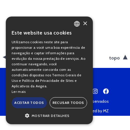
×
Este website usa cookies
PORTUGUESE
Utilizamos cookies neste site para
ENGLISH
proporcionar a você uma boa experiência de
navegação e captar informações para
voltar
topo
evolução da nossa prestação de serviços. Ao
continuar navegando, você
automaticamente concorda com as
condições dispostas nos Termos Gerais de
Uso e Política de Privacidade de Sites e
Aplicativos da Aegea.
Ler mais
Copyright © 2022 • Todos os direitos reservados
ACEITAR TODOS
RECUSAR TODOS
Política de Privacidade
Powered by MZ
MOSTRAR DETALHES