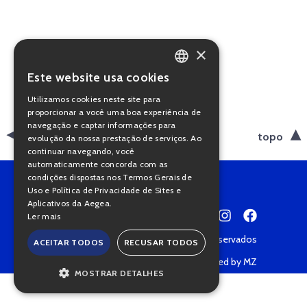
×
Este website usa cookies
PORTUGUESE
Utilizamos cookies neste site para
ENGLISH
proporcionar a você uma boa experiência de
navegação e captar informações para
voltar
topo
evolução da nossa prestação de serviços. Ao
continuar navegando, você
automaticamente concorda com as
condições dispostas nos Termos Gerais de
Uso e Política de Privacidade de Sites e
Aplicativos da Aegea.
Ler mais
Copyright © 2022 • Todos os direitos reservados
ACEITAR TODOS
RECUSAR TODOS
Política de Privacidade
Powered by MZ
MOSTRAR DETALHES