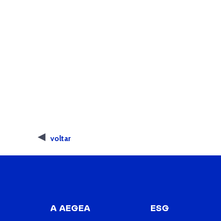
voltar
A AEGEA
ESG