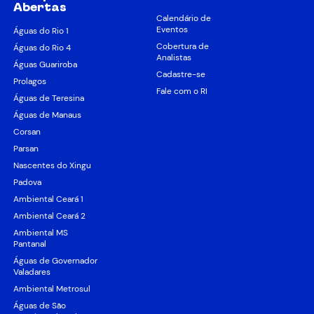
Abertas
Calendário de
Eventos
Águas do Rio 1
Cobertura de
Águas do Rio 4
Analistas
Águas Guariroba
Cadastre-se
Prolagos
Fale com o RI
Águas de Teresina
Águas de Manaus
Corsan
Parsan
Nascentes do Xingu
Padova
Ambiental Ceará 1
Ambiental Ceará 2
Ambiental MS
Pantanal
Águas de Governador
Valadares
Ambiental Metrosul
Águas de São