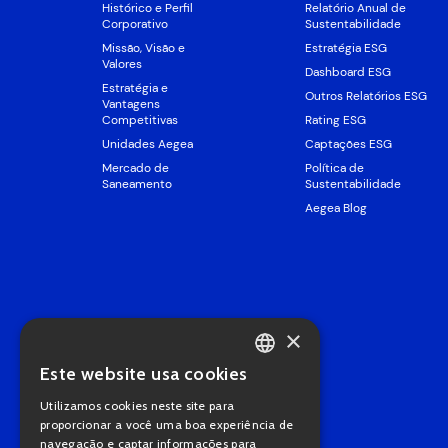
Histórico e Perfil
Relatório Anual de
Corporativo
Sustentabilidade
Missão, Visão e
Estratégia ESG
Valores
Dashboard ESG
Estratégia e
Outros Relatórios ESG
Vantagens
Competitivas
Rating ESG
Unidades Aegea
Captações ESG
Mercado de
Política de
Saneamento
Sustentabilidade
Aegea Blog
×
Este website usa cookies
PORTUGUESE
Utilizamos cookies neste site para
ENGLISH
proporcionar a você uma boa experiência de
navegação e captar informações para