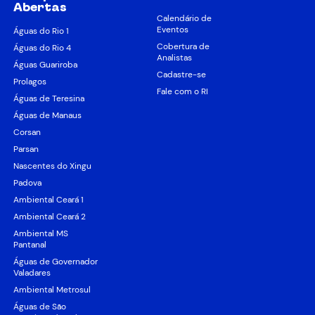
Abertas
Calendário de
Eventos
Águas do Rio 1
Cobertura de
Águas do Rio 4
Analistas
Águas Guariroba
Cadastre-se
Prolagos
Fale com o RI
Águas de Teresina
Águas de Manaus
Corsan
Parsan
Nascentes do Xingu
Padova
Ambiental Ceará 1
Ambiental Ceará 2
Ambiental MS
Pantanal
Águas de Governador
Valadares
Ambiental Metrosul
Águas de São