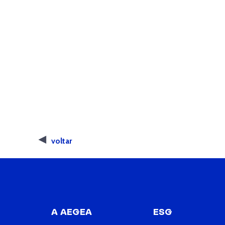
voltar
A AEGEA
ESG