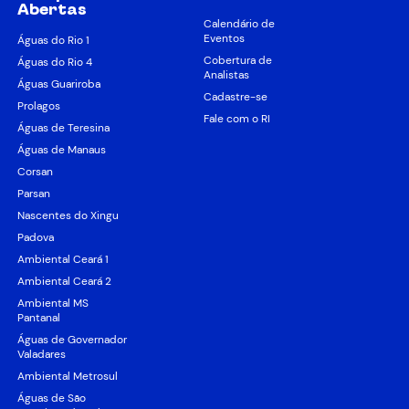
Abertas
Calendário de
Eventos
Águas do Rio 1
Cobertura de
Águas do Rio 4
Analistas
Águas Guariroba
Cadastre-se
Prolagos
Fale com o RI
Águas de Teresina
Águas de Manaus
Corsan
Parsan
Nascentes do Xingu
Padova
Ambiental Ceará 1
Ambiental Ceará 2
Ambiental MS
Pantanal
Águas de Governador
Valadares
Ambiental Metrosul
Águas de São