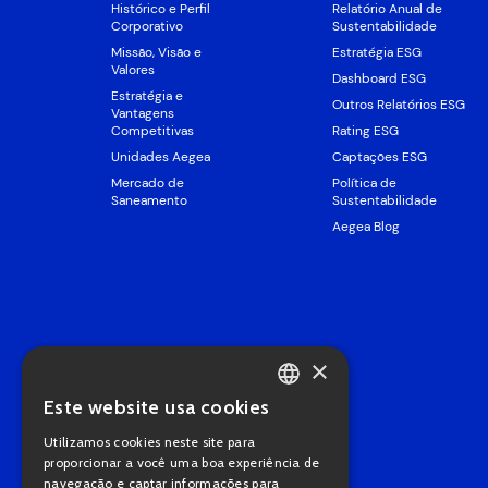
Histórico e Perfil
Relatório Anual de
Corporativo
Sustentabilidade
Missão, Visão e
Estratégia ESG
Valores
Dashboard ESG
Estratégia e
Outros Relatórios ESG
Vantagens
Competitivas
Rating ESG
Unidades Aegea
Captações ESG
Mercado de
Política de
Saneamento
Sustentabilidade
Aegea Blog
×
Este website usa cookies
PORTUGUESE
Utilizamos cookies neste site para
ENGLISH
proporcionar a você uma boa experiência de
navegação e captar informações para