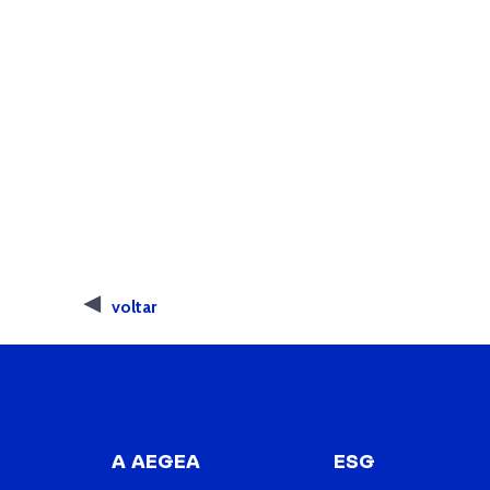
voltar
A AEGEA
ESG