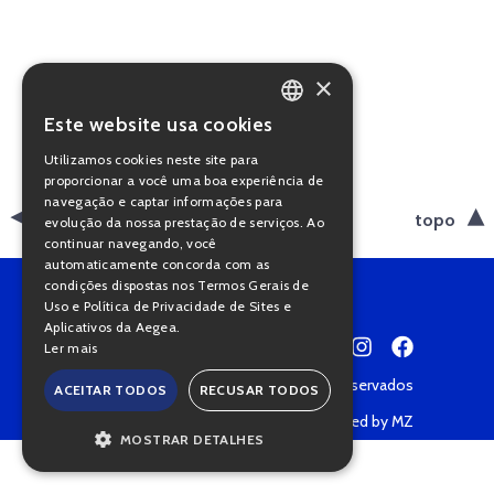
×
Este website usa cookies
PORTUGUESE
Utilizamos cookies neste site para
ENGLISH
proporcionar a você uma boa experiência de
navegação e captar informações para
voltar
topo
evolução da nossa prestação de serviços. Ao
continuar navegando, você
automaticamente concorda com as
condições dispostas nos Termos Gerais de
Uso e Política de Privacidade de Sites e
Aplicativos da Aegea.
Ler mais
Copyright © 2022 • Todos os direitos reservados
ACEITAR TODOS
RECUSAR TODOS
Política de Privacidade
Powered by MZ
MOSTRAR DETALHES