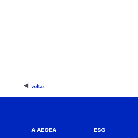
voltar
A AEGEA
ESG