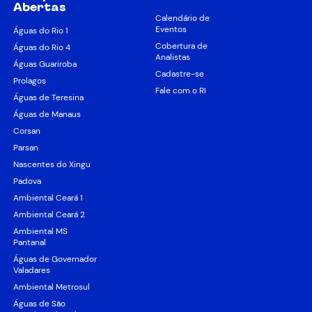
Abertas
Calendário de
Eventos
Águas do Rio 1
Cobertura de
Águas do Rio 4
Analistas
Águas Guariroba
Cadastre-se
Prolagos
Fale com o RI
Águas de Teresina
Águas de Manaus
Corsan
Parsan
Nascentes do Xingu
Padova
Ambiental Ceará 1
Ambiental Ceará 2
Ambiental MS
Pantanal
Águas de Governador
Valadares
Ambiental Metrosul
Águas de São