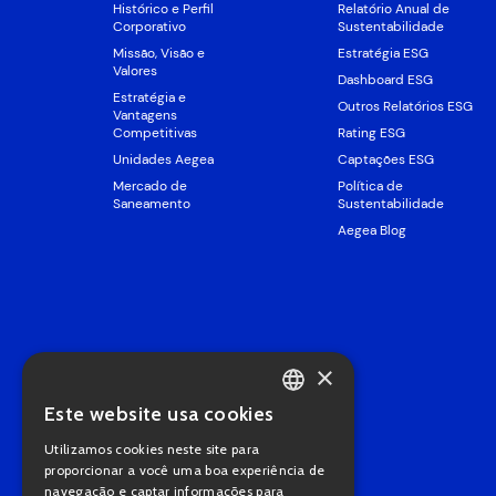
Histórico e Perfil
Relatório Anual de
Corporativo
Sustentabilidade
Missão, Visão e
Estratégia ESG
Valores
Dashboard ESG
Estratégia e
Outros Relatórios ESG
Vantagens
Competitivas
Rating ESG
Unidades Aegea
Captações ESG
Mercado de
Política de
Saneamento
Sustentabilidade
Aegea Blog
×
Este website usa cookies
PORTUGUESE
Utilizamos cookies neste site para
ENGLISH
proporcionar a você uma boa experiência de
navegação e captar informações para