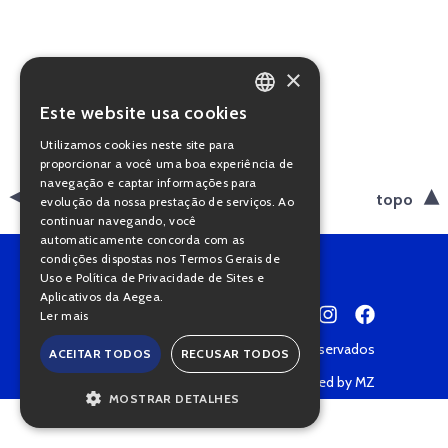
×
Este website usa cookies
PORTUGUESE
Utilizamos cookies neste site para
ENGLISH
proporcionar a você uma boa experiência de
navegação e captar informações para
voltar
topo
evolução da nossa prestação de serviços. Ao
continuar navegando, você
automaticamente concorda com as
condições dispostas nos Termos Gerais de
Uso e Política de Privacidade de Sites e
Aplicativos da Aegea.
Ler mais
Copyright © 2022 • Todos os direitos reservados
ACEITAR TODOS
RECUSAR TODOS
Política de Privacidade
Powered by MZ
MOSTRAR DETALHES