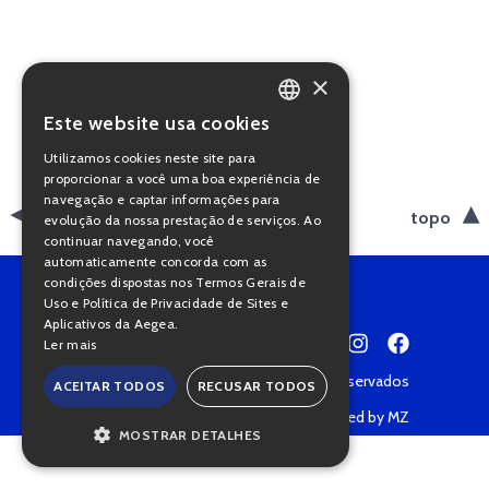
×
Este website usa cookies
PORTUGUESE
Utilizamos cookies neste site para
ENGLISH
proporcionar a você uma boa experiência de
navegação e captar informações para
voltar
topo
evolução da nossa prestação de serviços. Ao
continuar navegando, você
automaticamente concorda com as
condições dispostas nos Termos Gerais de
Uso e Política de Privacidade de Sites e
Aplicativos da Aegea.
Ler mais
Copyright © 2022 • Todos os direitos reservados
ACEITAR TODOS
RECUSAR TODOS
Política de Privacidade
Powered by MZ
MOSTRAR DETALHES