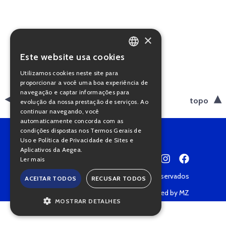
×
Este website usa cookies
PORTUGUESE
Utilizamos cookies neste site para
ENGLISH
proporcionar a você uma boa experiência de
navegação e captar informações para
voltar
topo
evolução da nossa prestação de serviços. Ao
continuar navegando, você
automaticamente concorda com as
condições dispostas nos Termos Gerais de
Uso e Política de Privacidade de Sites e
Aplicativos da Aegea.
Ler mais
Copyright © 2022 • Todos os direitos reservados
ACEITAR TODOS
RECUSAR TODOS
Política de Privacidade
Powered by MZ
MOSTRAR DETALHES