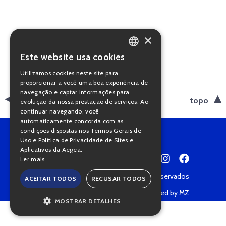
×
Este website usa cookies
PORTUGUESE
Utilizamos cookies neste site para
ENGLISH
proporcionar a você uma boa experiência de
navegação e captar informações para
voltar
topo
evolução da nossa prestação de serviços. Ao
continuar navegando, você
automaticamente concorda com as
condições dispostas nos Termos Gerais de
Uso e Política de Privacidade de Sites e
Aplicativos da Aegea.
Ler mais
Copyright © 2022 • Todos os direitos reservados
ACEITAR TODOS
RECUSAR TODOS
Política de Privacidade
Powered by MZ
MOSTRAR DETALHES