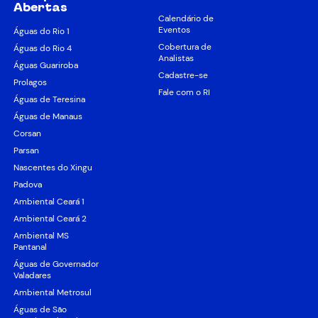
Abertas
Calendário de
Eventos
Águas do Rio 1
Cobertura de
Águas do Rio 4
Analistas
Águas Guariroba
Cadastre-se
Prolagos
Fale com o RI
Águas de Teresina
Águas de Manaus
Corsan
Parsan
Nascentes do Xingu
Padova
Ambiental Ceará 1
Ambiental Ceará 2
Ambiental MS
Pantanal
Águas de Governador
Valadares
Ambiental Metrosul
Águas de São