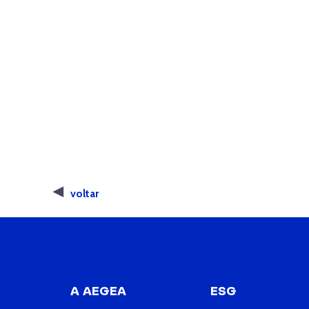
voltar
A AEGEA
ESG