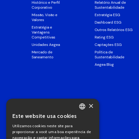
Histórico e Perfil
Relatório Anual de
Corporativo
Sustentabilidade
Missão, Visão e
Estratégia ESG
Valores
Dashboard ESG
Estratégia e
Outros Relatórios ESG
Vantagens
Competitivas
Rating ESG
Unidades Aegea
Captações ESG
Mercado de
Política de
Saneamento
Sustentabilidade
Aegea Blog
×
Este website usa cookies
PORTUGUESE
Utilizamos cookies neste site para
ENGLISH
proporcionar a você uma boa experiência de
navegação e captar informações para