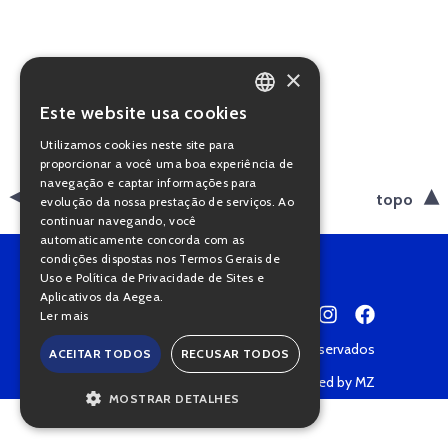
×
Este website usa cookies
PORTUGUESE
Utilizamos cookies neste site para
ENGLISH
proporcionar a você uma boa experiência de
navegação e captar informações para
voltar
topo
evolução da nossa prestação de serviços. Ao
continuar navegando, você
automaticamente concorda com as
condições dispostas nos Termos Gerais de
Uso e Política de Privacidade de Sites e
Aplicativos da Aegea.
Ler mais
Copyright © 2022 • Todos os direitos reservados
ACEITAR TODOS
RECUSAR TODOS
Política de Privacidade
Powered by MZ
MOSTRAR DETALHES