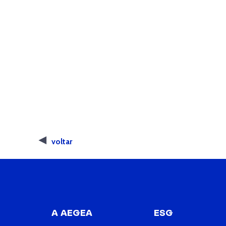
voltar
A AEGEA
ESG