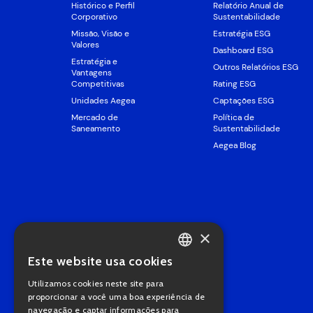
Histórico e Perfil
Relatório Anual de
Corporativo
Sustentabilidade
Missão, Visão e
Estratégia ESG
Valores
Dashboard ESG
Estratégia e
Outros Relatórios ESG
Vantagens
Competitivas
Rating ESG
Unidades Aegea
Captações ESG
Mercado de
Política de
Saneamento
Sustentabilidade
Aegea Blog
×
Este website usa cookies
PORTUGUESE
Utilizamos cookies neste site para
ENGLISH
proporcionar a você uma boa experiência de
navegação e captar informações para