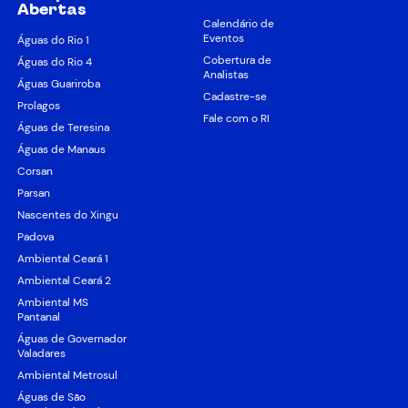
Abertas
Calendário de
Eventos
Águas do Rio 1
Cobertura de
Águas do Rio 4
Analistas
Águas Guariroba
Cadastre-se
Prolagos
Fale com o RI
Águas de Teresina
Águas de Manaus
Corsan
Parsan
Nascentes do Xingu
Padova
Ambiental Ceará 1
Ambiental Ceará 2
Ambiental MS
Pantanal
Águas de Governador
Valadares
Ambiental Metrosul
Águas de São