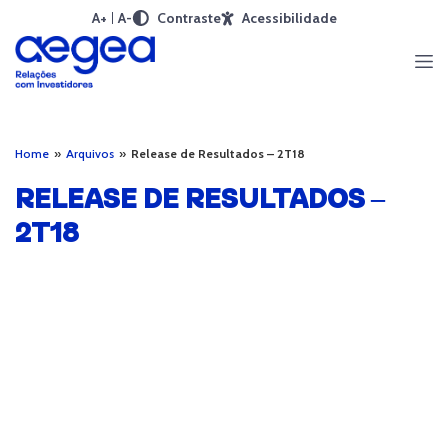
A+
A-
Contraste
Acessibilidade
Home
»
Arquivos
»
Release de Resultados – 2T18
RELEASE DE RESULTADOS –
2T18