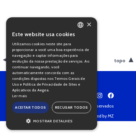
×
Este website usa cookies
PORTUGUESE
Utilizamos cookies neste site para
ENGLISH
proporcionar a você uma boa experiência de
navegação e captar informações para
voltar
topo
evolução da nossa prestação de serviços. Ao
continuar navegando, você
automaticamente concorda com as
condições dispostas nos Termos Gerais de
Uso e Política de Privacidade de Sites e
Aplicativos da Aegea.
Ler mais
Copyright © 2022 • Todos os direitos reservados
ACEITAR TODOS
RECUSAR TODOS
Política de Privacidade
Powered by MZ
MOSTRAR DETALHES