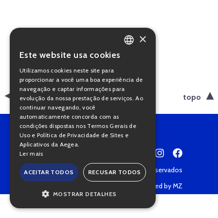
×
Este website usa cookies
PORTUGUESE
Utilizamos cookies neste site para
ENGLISH
proporcionar a você uma boa experiência de
navegação e captar informações para
voltar
topo
evolução da nossa prestação de serviços. Ao
continuar navegando, você
automaticamente concorda com as
condições dispostas nos Termos Gerais de
Uso e Política de Privacidade de Sites e
Aplicativos da Aegea.
Ler mais
Copyright © 2022 • Todos os direitos reservados
ACEITAR TODOS
RECUSAR TODOS
Política de Privacidade
Powered by MZ
MOSTRAR DETALHES