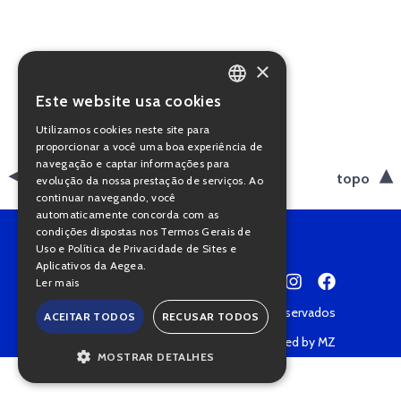
×
Este website usa cookies
PORTUGUESE
Utilizamos cookies neste site para
ENGLISH
proporcionar a você uma boa experiência de
navegação e captar informações para
voltar
topo
evolução da nossa prestação de serviços. Ao
continuar navegando, você
automaticamente concorda com as
condições dispostas nos Termos Gerais de
Uso e Política de Privacidade de Sites e
Aplicativos da Aegea.
Ler mais
Copyright © 2022 • Todos os direitos reservados
ACEITAR TODOS
RECUSAR TODOS
Política de Privacidade
Powered by MZ
MOSTRAR DETALHES