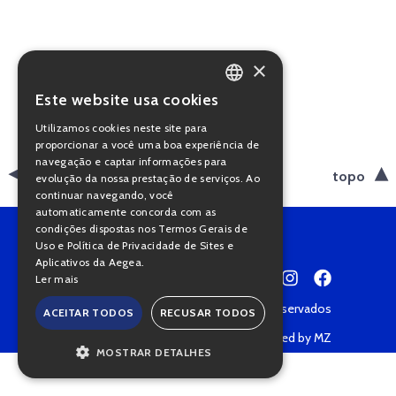
×
Este website usa cookies
PORTUGUESE
Utilizamos cookies neste site para
ENGLISH
proporcionar a você uma boa experiência de
navegação e captar informações para
voltar
topo
evolução da nossa prestação de serviços. Ao
continuar navegando, você
automaticamente concorda com as
condições dispostas nos Termos Gerais de
Uso e Política de Privacidade de Sites e
Aplicativos da Aegea.
Ler mais
Copyright © 2022 • Todos os direitos reservados
ACEITAR TODOS
RECUSAR TODOS
Política de Privacidade
Powered by MZ
MOSTRAR DETALHES