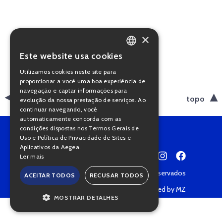
×
Este website usa cookies
PORTUGUESE
Utilizamos cookies neste site para
ENGLISH
proporcionar a você uma boa experiência de
navegação e captar informações para
voltar
topo
evolução da nossa prestação de serviços. Ao
continuar navegando, você
automaticamente concorda com as
condições dispostas nos Termos Gerais de
Uso e Política de Privacidade de Sites e
Aplicativos da Aegea.
Ler mais
Copyright © 2022 • Todos os direitos reservados
ACEITAR TODOS
RECUSAR TODOS
Política de Privacidade
Powered by MZ
MOSTRAR DETALHES