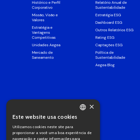
Histórico e Perfil
Relatório Anual de
Corporativo
Sustentabilidade
Missão, Visão e
Estratégia ESG
Valores
Dashboard ESG
Estratégia e
Outros Relatórios ESG
Vantagens
Competitivas
Rating ESG
Unidades Aegea
Captações ESG
Mercado de
Política de
Saneamento
Sustentabilidade
Aegea Blog
×
Este website usa cookies
PORTUGUESE
Utilizamos cookies neste site para
ENGLISH
proporcionar a você uma boa experiência de
navegação e captar informações para