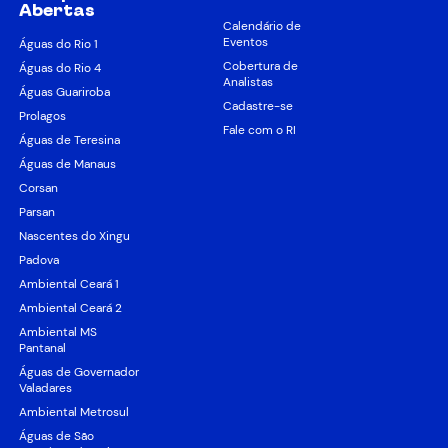
Abertas
Calendário de
Eventos
Águas do Rio 1
Cobertura de
Águas do Rio 4
Analistas
Águas Guariroba
Cadastre-se
Prolagos
Fale com o RI
Águas de Teresina
Águas de Manaus
Corsan
Parsan
Nascentes do Xingu
Padova
Ambiental Ceará 1
Ambiental Ceará 2
Ambiental MS
Pantanal
Águas de Governador
Valadares
Ambiental Metrosul
Águas de São