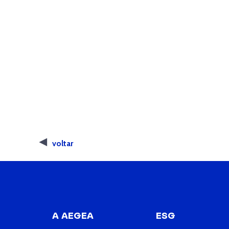
voltar
A AEGEA
ESG