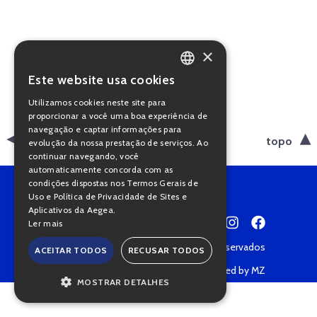
×
Este website usa cookies
PORTUGUESE
Utilizamos cookies neste site para
ENGLISH
proporcionar a você uma boa experiência de
navegação e captar informações para
voltar
topo
evolução da nossa prestação de serviços. Ao
continuar navegando, você
automaticamente concorda com as
condições dispostas nos Termos Gerais de
Uso e Política de Privacidade de Sites e
Aplicativos da Aegea.
Ler mais
Copyright © 2022 • Todos os direitos reservados
ACEITAR TODOS
RECUSAR TODOS
Política de Privacidade
Powered by MZ
MOSTRAR DETALHES