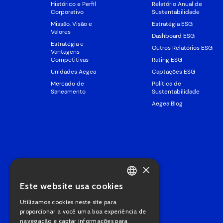
Histórico e Perfil
Relatório Anual de
Corporativo
Sustentabilidade
Missão, Visão e
Estratégia ESG
Valores
Dashboard ESG
Estratégia e
Outros Relatórios ESG
Vantagens
Competitivas
Rating ESG
Unidades Aegea
Captações ESG
Mercado de
Política de
Saneamento
Sustentabilidade
Aegea Blog
×
Este website usa cookies
PORTUGUESE
Utilizamos cookies neste site para
ENGLISH
proporcionar a você uma boa experiência de
navegação e captar informações para