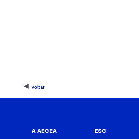
voltar
A AEGEA
ESG