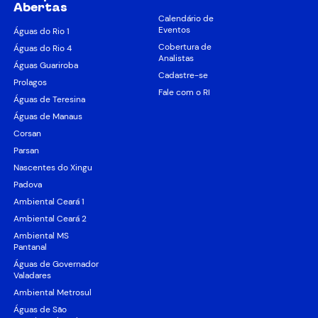
Abertas
Calendário de
Eventos
Águas do Rio 1
Cobertura de
Águas do Rio 4
Analistas
Águas Guariroba
Cadastre-se
Prolagos
Fale com o RI
Águas de Teresina
Águas de Manaus
Corsan
Parsan
Nascentes do Xingu
Padova
Ambiental Ceará 1
Ambiental Ceará 2
Ambiental MS
Pantanal
Águas de Governador
Valadares
Ambiental Metrosul
Águas de São