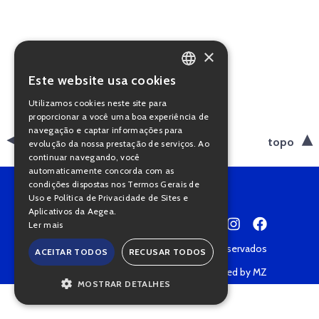
×
Este website usa cookies
PORTUGUESE
Utilizamos cookies neste site para
ENGLISH
proporcionar a você uma boa experiência de
navegação e captar informações para
voltar
topo
evolução da nossa prestação de serviços. Ao
continuar navegando, você
automaticamente concorda com as
condições dispostas nos Termos Gerais de
Uso e Política de Privacidade de Sites e
Aplicativos da Aegea.
Ler mais
Copyright © 2022 • Todos os direitos reservados
ACEITAR TODOS
RECUSAR TODOS
Política de Privacidade
Powered by MZ
MOSTRAR DETALHES