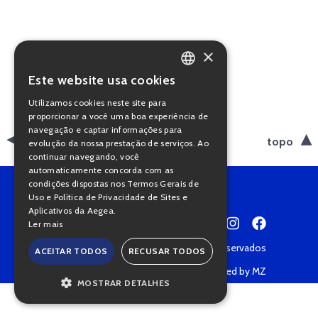
×
Este website usa cookies
PORTUGUESE
Utilizamos cookies neste site para
ENGLISH
proporcionar a você uma boa experiência de
navegação e captar informações para
voltar
topo
evolução da nossa prestação de serviços. Ao
continuar navegando, você
automaticamente concorda com as
condições dispostas nos Termos Gerais de
Uso e Política de Privacidade de Sites e
Aplicativos da Aegea.
Ler mais
Copyright © 2022 • Todos os direitos reservados
ACEITAR TODOS
RECUSAR TODOS
Política de Privacidade
Powered by MZ
MOSTRAR DETALHES