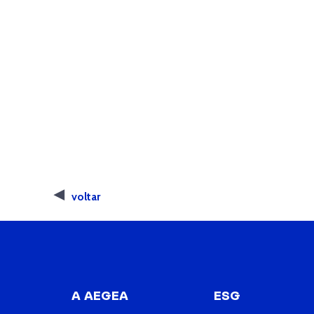
voltar
A AEGEA
ESG