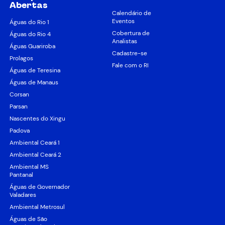
Abertas
Calendário de
Eventos
Águas do Rio 1
Cobertura de
Águas do Rio 4
Analistas
Águas Guariroba
Cadastre-se
Prolagos
Fale com o RI
Águas de Teresina
Águas de Manaus
Corsan
Parsan
Nascentes do Xingu
Padova
Ambiental Ceará 1
Ambiental Ceará 2
Ambiental MS
Pantanal
Águas de Governador
Valadares
Ambiental Metrosul
Águas de São