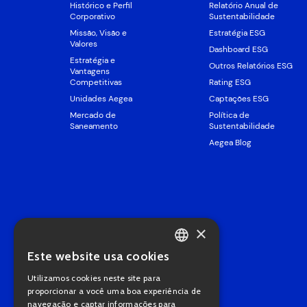
Histórico e Perfil
Relatório Anual de
Corporativo
Sustentabilidade
Missão, Visão e
Estratégia ESG
Valores
Dashboard ESG
Estratégia e
Outros Relatórios ESG
Vantagens
Competitivas
Rating ESG
Unidades Aegea
Captações ESG
Mercado de
Política de
Saneamento
Sustentabilidade
Aegea Blog
×
Este website usa cookies
PORTUGUESE
Utilizamos cookies neste site para
ENGLISH
proporcionar a você uma boa experiência de
navegação e captar informações para